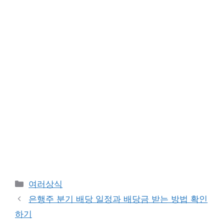
카
여러상식
테
은행주 분기 배당 일정과 배당금 받는 방법 확인
고
하기
리