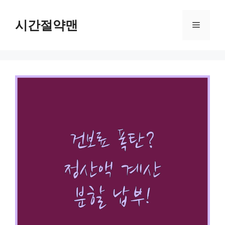
컨
텐
시간절약맨
메
츠
로
뉴
건
너
뛰
기