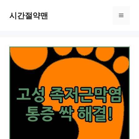
컨
텐
시간절약맨
메
츠
로
뉴
건
너
뛰
기