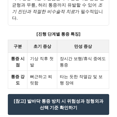
균형과 무릎, 허리 통증까지 유발할 수 있어
조
기 진단과 적절한 비수술적 치료
가 필수적입니
다.
[진행 단계별 통증 특징]
구분
초기 증상
만성 증상
통증 시
기상 직후 첫
장시간 보행/휴식 중에도
점
발
통증
통증 강
뻐근하고 찌
타는 듯한 작열감 및 보
도
릿함
행 장애
[참고] 발바닥 통증 방치 시 위험성과 정형외과
선택 기준 확인하기