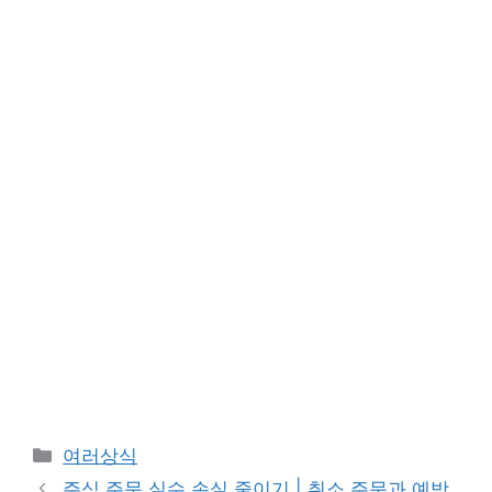
카
여러상식
테
주식 주문 실수 손실 줄이기 | 취소 주문과 예방