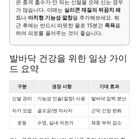
은 충격 흡수가 안 되는 신발을 오래 신는 경우
가 많습니다. 이때는
실리콘 재질의 뒤꿈치 패
드
나
아치형 기능성 깔창
을 추가해보세요. 퇴
근 후에는 반드시 따뜻한 물로 15분간
족욕
을
하여 피로를 풀어주는 것이 좋습니다.
발바닥 건강을 위한 일상 가이
드 요약
구분
권장 사항
기대 효과
신발 관리
기능성 인솔(깔창) 사용
발바닥 압력 분산
자가 요법
골프공/캔 마사지
근막 긴장 완화
운동
수영, 실내 자전거
체중 부하 감소