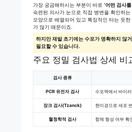
가장 궁금해하시는 부분이 바로
‘어떤 검사를
숙련된 의사가 눈으로 직접 병변을 확인하는
모양으로 배열되어 있고 특징적인 타는 듯한
가 많기 때문이죠.
하지만 재발 초기에는 수포가 명확하지 않거
필요할 수 있습니다.
주요 정밀 검사법 상세 비
검사 종류
PCR 유전자 검사
수포액에서 바이러스
장크 검사(Tzanck)
현미경으로 세포 변
혈청학적 검사
항체 형성 여부 확인