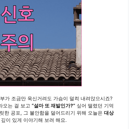
피부가 조금만 욱신거려도 가슴이 덜컥 내려앉으시죠?
올라오는 걸 보고
“설마 또 재발인가?”
싶어 떨렸던 기억
찌릿한 공포, 그 불안함을 덜어드리기 위해 오늘은
대상
 깊이 있게 이야기해 보려 해요.