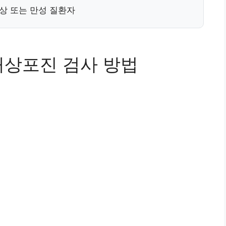
상 또는 만성 질환자
대상포진 검사 방법