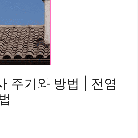
 주기와 방법 | 전염
방법