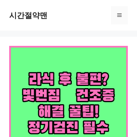
컨
텐
시간절약맨
메
츠
로
뉴
건
너
뛰
기