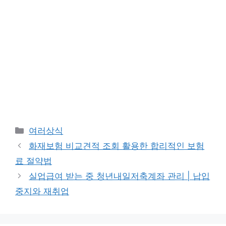
카
여러상식
테
화재보험 비교견적 조회 활용한 합리적인 보험
고
료 절약법
리
실업급여 받는 중 청년내일저축계좌 관리 | 납입
중지와 재취업