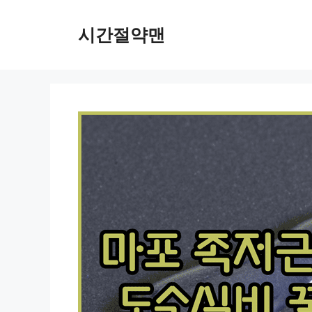
컨
텐
시간절약맨
츠
로
건
너
뛰
기