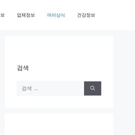
정보
업체정보
여러상식
건강정보
검색
검
색: