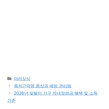
카
여러상식
테
족저근막염 증상과 예방 관리법
고
2026년 맞벌이 가구 자녀장려금 혜택 및 소득
리
기준