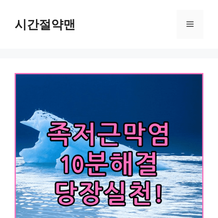
컨
텐
시간절약맨
메
츠
로
뉴
건
너
뛰
기