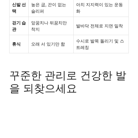
신발 선
높은 굽, 끈이 없는
아치 지지력이 있는 운동
택
슬리퍼
화
걷기 습
앞꿈치나 뒤꿈치만
발바닥 전체로 지면 밀착
관
착지
수시로 발목 돌리기 및 스
휴식
오래 서 있기만 함
트레칭
꾸준한 관리로 건강한 발
을 되찾으세요