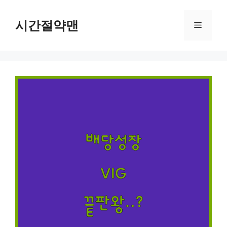
컨
텐
시간절약맨
메
츠
로
뉴
건
너
뛰
기