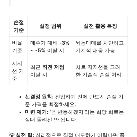
손절
설정 범위
실전 활용 특징
기준
비율
매수가 대비
-3%
뇌동매매를 차단하고
기준
~ -5%
이탈 시
기계적 대응 가능
지지
최근
직전 저점
차트 지지선을 고려
선 기
이탈 시
한 기술적 손절 처리
준
선결정 원칙:
진입하기 전에 반드시 손절 기
준 가격을 확정하세요.
미련 제거:
‘곧 반등하겠지’라는 희망 회로는
절대 돌려선 안 됩니다.
💡 실전 팁:
심리적으로 직접 매도하기 어렵다면 증