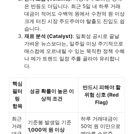
은 반등도 더딥니다. 최근 5일 내 하루 거래
대금이 적어도 수백억 원에서 수천억 원 이상
크게 터진 시장 주도주여야 탈출도 진입도 쉽
습니다.
재료 분석 (Catalyst)
: 일회성 공시로 끝날
가벼운 뉴스보다는, 일주일 이상 주기적으로
매스컴에 오르내릴 수 있는 묵직한 정책 수혜
나 메가 트렌드 일정 주를 골라야 유리합니
다.
핵심
반드시 피해야 할
필터
성공 확률이 높은 이
위험 신호 (Red
링
상적 조건
Flag)
항목
최근
하루 거래대금이
기준봉 발생일 기준
거래
50억 원 미만으로
1,000억 원 이상
대금
메마른 소외주