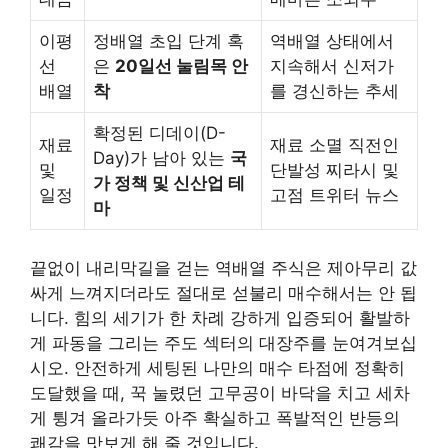
이평
정배열 초입 단계 혹
역배열 상태에서
선
은
20일선 눌림목 안
지속해서 신저가
배열
착
를 경신하는 추세
확정된 디데이(D-
재료
재료 소멸 직전인
Day)가 남아 있는
국
및
단발성 찌라시 및
가 정책 및 신산업 테
일정
고점 트위터 뉴스
마
끝없이 내리막길을 걷는 역배열 주식은 제아무리 값
싸게 느껴지더라도 절대로 섣불리 매수해서는 안 됩
니다. 힘의 세기가 한 차례 강하게 입증되어 활발하
게 파동을 그리는 주도 섹터의 대장주를 눈여겨보십
시오. 안전하게 세팅된 나만의 매수 타점에 정확히
도달했을 때, 꾹 눌렸던 고무공이 바닥을 치고 세차
게 튕겨 올라가듯 아주 확실하고 폭발적인 반등의
쾌감을 맛보게 해 줄 것입니다.