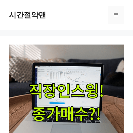
컨
텐
시간절약맨
메
츠
로
뉴
건
너
뛰
기