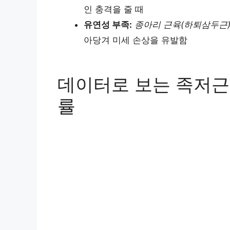
인 충격을 줄 때
유연성 부족:
종아리 근육(하퇴삼두근
아당겨 미세 손상을 유발함
데이터로 보는 족저근
률