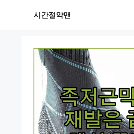
컨
텐
시간절약맨
츠
로
건
너
뛰
기