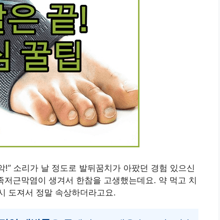
악!” 소리가 날 정도로 발뒤꿈치가 아팠던 경험 있으신
족저근막염이 생겨서 한참을 고생했는데요. 약 먹고 치
시 도져서 정말 속상하더라고요.