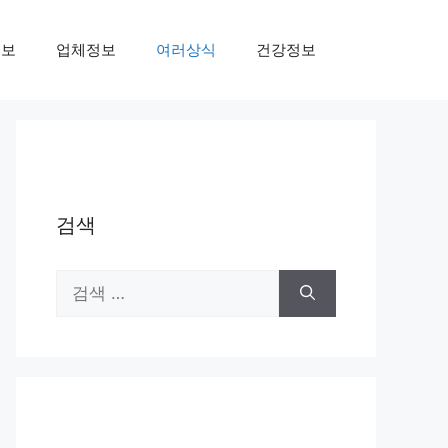
정보
업체정보
여러상식
건강정보
검색
검
색: