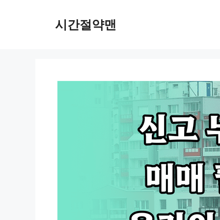
컨
텐
시간절약맨
츠
로
건
너
뛰
기