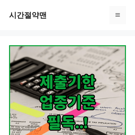
컨
텐
시간절약맨
메
츠
로
뉴
건
너
뛰
기