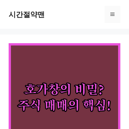
컨
텐
시간절약맨
메
츠
로
뉴
건
너
뛰
기