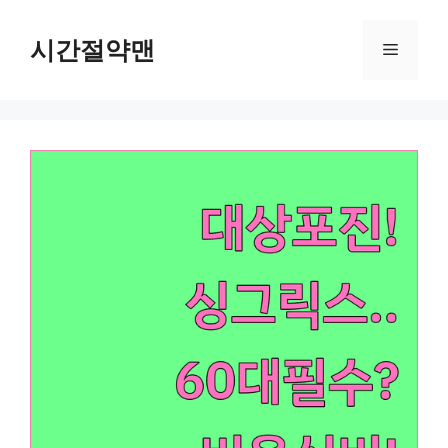
컨
텐
시간절약맨
메
츠
로
뉴
건
너
뛰
기