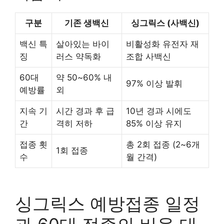
구분
기존 생백신
싱그릭스 (사백신)
백신 특
살아있는 바이
비활성화 유전자 재
징
러스 약독화
조합 사백신
60대
약 50~60% 내
97% 이상 발휘
예방률
외
지속 기
시간 경과 후 급
10년 경과 시에도
간
격히 저하
85% 이상 유지
접종 횟
총 2회 접종 (2~6개
1회 접종
수
월 간격)
싱그릭스 예방접종 일정