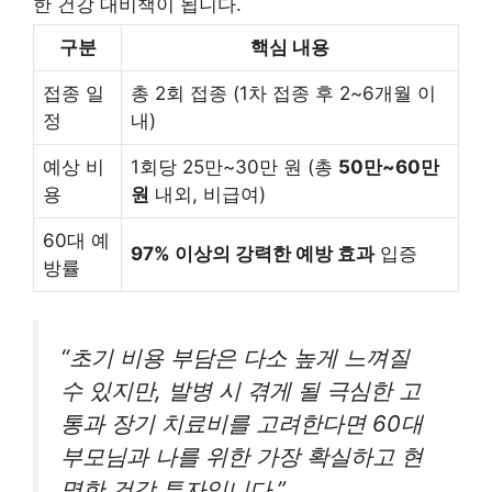
한 건강 대비책이 됩니다.
구분
핵심 내용
접종 일
총 2회 접종 (1차 접종 후 2~6개월 이
정
내)
예상 비
1회당 25만~30만 원 (총
50만~60만
용
원
내외, 비급여)
60대 예
97% 이상의 강력한 예방 효과
입증
방률
“초기 비용 부담은 다소 높게 느껴질
수 있지만, 발병 시 겪게 될 극심한 고
통과 장기 치료비를 고려한다면 60대
부모님과 나를 위한 가장 확실하고 현
명한 건강 투자입니다.”