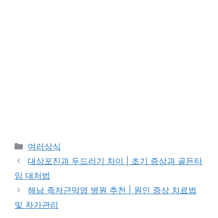
카
여러상식
테
대상포진과 두드러기 차이 | 초기 증상과 골든타
고
임 대처법
리
해남 족저근막염 병원 추천 | 원인 증상 치료법
및 자가관리