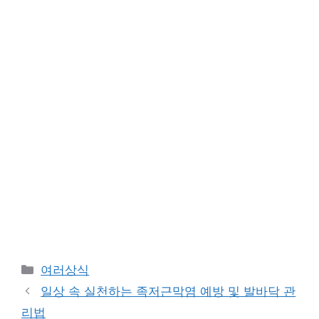
카
여러상식
테
일상 속 실천하는 족저근막염 예방 및 발바닥 관
고
리법