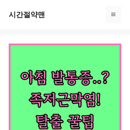
컨
텐
시간절약맨
메
츠
로
뉴
건
너
뛰
기