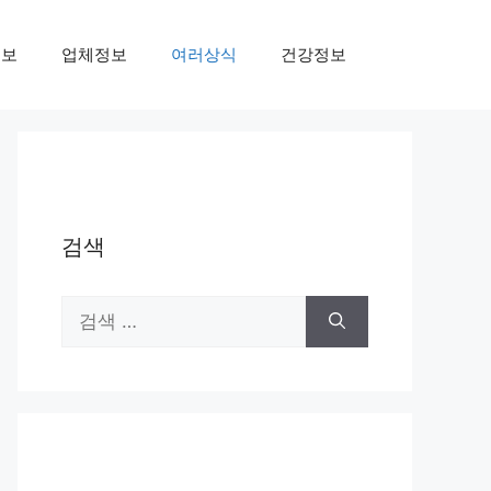
정보
업체정보
여러상식
건강정보
검색
검
색: