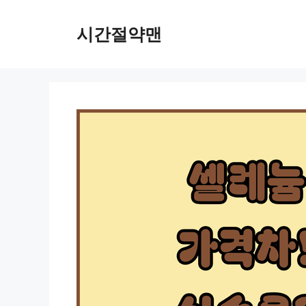
컨
텐
시간절약맨
츠
로
건
너
뛰
기