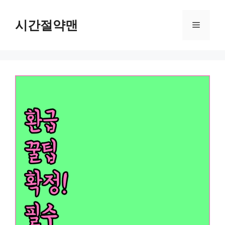
컨
텐
시간절약맨
메
츠
로
뉴
건
너
뛰
기