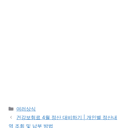
카
여러상식
테
건강보험료 4월 정산 대비하기 | 개인별 정산내
고
역 조회 및 납부 방법