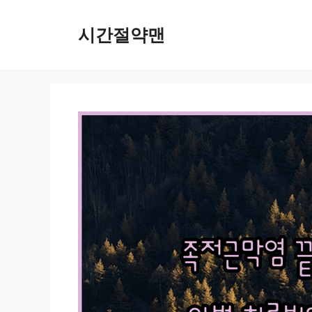
컨
텐
시간절약맨
츠
로
건
너
뛰
기