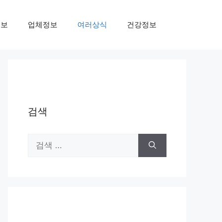
정보
업체정보
여러상식
건강정보
검색
검
색: