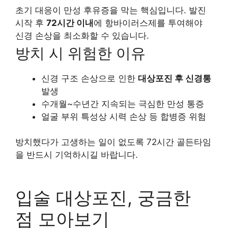
초기 대응이 만성 후유증을 막는 핵심입니다. 발진
시작 후
72시간 이내
에 항바이러스제를 투여해야
신경 손상을 최소화할 수 있습니다.
방치 시 위험한 이유
신경 구조 손상으로 인한
대상포진 후 신경통
발생
수개월~수년간 지속되는 극심한 만성 통증
얼굴 부위 특성상 시력 손상 등 합병증 위험
방치했다가 고생하는 일이 없도록 72시간 골든타임
을 반드시 기억하시길 바랍니다.
입술 대상포진, 궁금한
점 모아보기