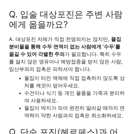
Q. 입술 대상포진은 주변 사람
에게 옮을까요?
A. 대상포진 자체가 직접 전염되지는 않지만,
물집
분비물을 통해 수두 면역이 없는 사람에게 ‘수두’를
옮길 수 있어 각별한 주의
가 필요합니다. 특히 수두
를 앓지 않은 영유아나 예방접종을 받지 않은 사람,
임산부와의 접촉은 피하셔야 합니다.
물집이 터진 액체에 직접 접촉하지 않도록 상
처를 깨끗이 덮어두세요.
수건이나 식기 등 개인 물품을 가족과 분리하
여 사용하세요.
물집이 딱지가 되어 완전히 말라갈 때까지 면
역력이 약한 사람과의 접촉은 최소화하세요.
Q. 단순 포진(헤르페스)과 어