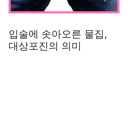
입술에 솟아오른 물집,
대상포진의 의미