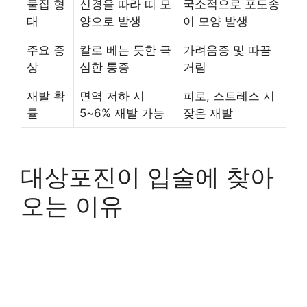
물집 형
신경을 따라 띠 모
국소적으로 포도송
태
양으로 발생
이 모양 발생
주요 증
칼로 베는 듯한 극
가려움증 및 따끔
상
심한 통증
거림
재발 확
면역 저하 시
피로, 스트레스 시
률
5~6% 재발 가능
잦은 재발
대상포진이 입술에 찾아
오는 이유