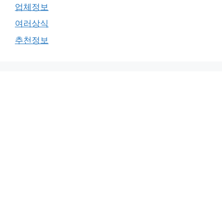
업체정보
여러상식
추천정보