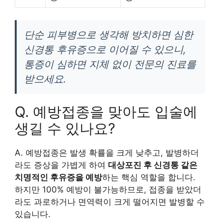
단순 피부병으로 생각해 방치하면 심한
신경통 후유증으로 이어질 수 있으니,
통증이 심하면 지체 없이 전문의 진료를
받으세요.
Q. 예방접종을 맞아도 입술에
생길 수 있나요?
A. 예방접종은 발생 확률을 크게 낮추고, 발병하더
라도 증상을 가볍게 하여
대상포진 후 신경통 같은
치명적인 후유증을 예방
하는 핵심 역할을 합니다.
하지만 100% 예방이 불가능하므로, 접종을 받았더
라도 과로하거나 면역력이 크게 떨어지면 발병할 수
있습니다.