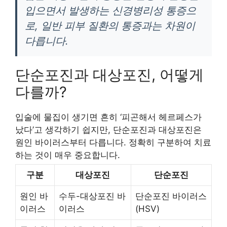
입으면서 발생하는 신경병리성 통증으
로, 일반 피부 질환의 통증과는 차원이
다릅니다.
단순포진과 대상포진, 어떻게
다를까?
입술에 물집이 생기면 흔히 ‘피곤해서 헤르페스가
났다’고 생각하기 쉽지만, 단순포진과 대상포진은
원인 바이러스부터 다릅니다. 정확히 구분하여 치료
하는 것이 매우 중요합니다.
구분
대상포진
단순포진
원인 바
수두-대상포진 바
단순포진 바이러스
이러스
이러스
(HSV)