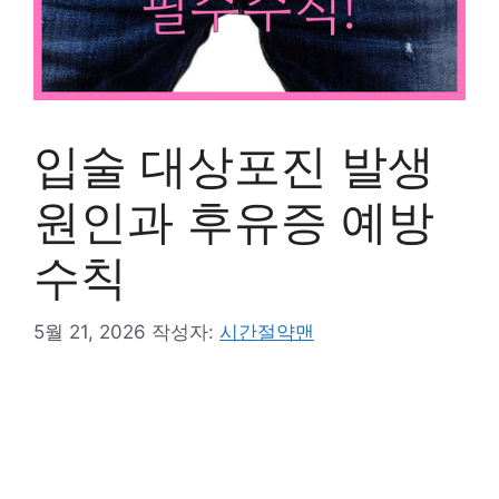
입술 대상포진 발생
원인과 후유증 예방
수칙
5월 21, 2026
작성자:
시간절약맨