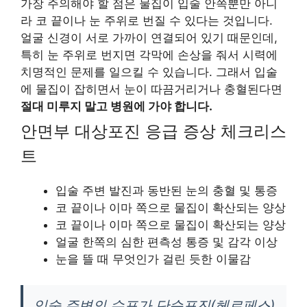
가장 주의해야 할 점은 물집이 입술 안쪽뿐만 아니
라 코 끝이나 눈 주위로 번질 수 있다는 것입니다.
얼굴 신경이 서로 가까이 연결되어 있기 때문인데,
특히 눈 주위로 번지면 각막에 손상을 줘서 시력에
치명적인 문제를 일으킬 수 있습니다. 그래서 입술
에 물집이 잡히면서 눈이 따끔거리거나 충혈된다면
절대 미루지 말고 병원에 가야 합니다.
안면부 대상포진 응급 증상 체크리스
트
입술 주변 발진과 동반된 눈의 충혈 및 통증
코 끝이나 이마 쪽으로 물집이 확산되는 양상
코 끝이나 이마 쪽으로 물집이 확산되는 양상
얼굴 한쪽의 심한 편측성 통증 및 감각 이상
눈을 뜰 때 무엇인가 걸린 듯한 이물감
입술 주변의 수포가 단순포진(헤르페스)