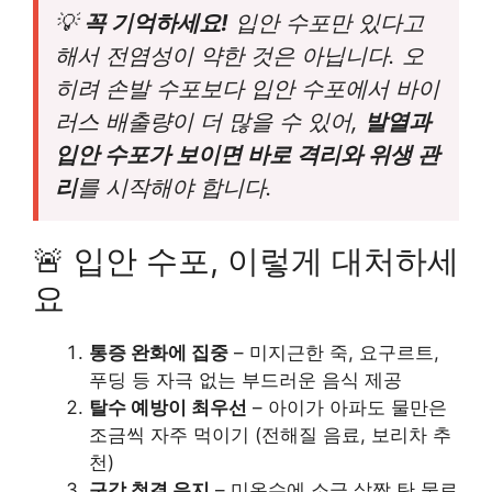
💡
꼭 기억하세요!
입안 수포만 있다고
해서 전염성이 약한 것은 아닙니다. 오
히려 손발 수포보다 입안 수포에서 바이
러스 배출량이 더 많을 수 있어,
발열과
입안 수포가 보이면 바로 격리와 위생 관
리
를 시작해야 합니다.
🚨 입안 수포, 이렇게 대처하세
요
통증 완화에 집중
– 미지근한 죽, 요구르트,
푸딩 등 자극 없는 부드러운 음식 제공
탈수 예방이 최우선
– 아이가 아파도 물만은
조금씩 자주 먹이기 (전해질 음료, 보리차 추
천)
구강 청결 유지
– 미온수에 소금 살짝 탄 물로