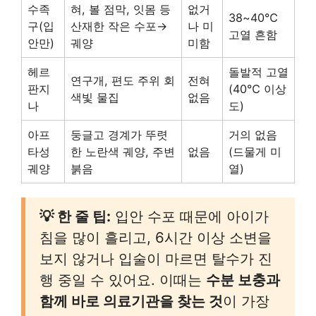
수족
혀, 볼 점막, 잇몸 등
없거
38~40℃
구(입
산재한 작은 수포→
나 미
고열 흔함
안만)
궤양
미함
헤르
돌발적 고열
연구개, 편도 주위 회
전혀
판지
(40℃ 이상
색빛 물집
없음
나
도)
아프
둥글고 경계가 뚜렷
거의 없음
타성
한 노란색 궤양, 주변
없음
(드물게 미
궤양
붉음
열)
💡 한 줄 팁:
입안 수포 때문에 아이가
침을 많이 흘리고, 6시간 이상 소변을
보지 않거나 입술이 마르면 탈수가 진
행 중일 수 있어요. 이때는
수분 보충과
함께 바로 의료기관을 찾는 것
이 가장