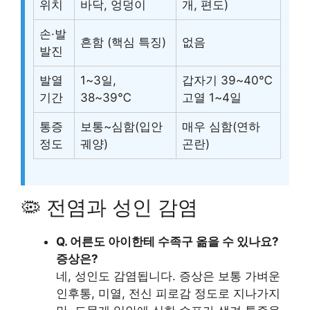
위치
바닥, 엉덩이
개, 편도)
손·발
흔함 (핵심 특징)
없음
발진
발열
1~3일,
갑자기 39~40℃
기간
38~39℃
고열 1~4일
통증
보통~심함(입안
매우 심함(연하
정도
궤양)
곤란)
🦠 전염과 성인 감염
Q. 어른도 아이한테 수족구 옮을 수 있나요?
증상은?
네, 성인도 감염됩니다. 증상은 보통 가벼운
인후통, 미열, 전신 피로감 정도로 지나가지