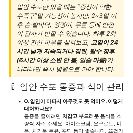
입안 수포만 있을 때는 “증상이 약한
수족구”일 가능성이 높지만, 2~3일 이
후 손·발바닥, 엉덩이, 무릎 등에 반점
이 갑자기 번질 수 있습니다. 하루 2회
이상 전신 피부를 살펴보고,
고열이 24
시간 넘게 지속되거나 경련, 탈수 징후
(6시간 이상 소변 안 봄, 입술 마름)
가
나타나면 즉시 병원으로 가야 합니다.
🍼 입안 수포 통증과 식이 관리
Q. 입안이 아파서 아무것도 못 먹어요. 어떻게
대처하나요?
통증을 줄이려면
차갑고 부드러운 음식
을 소
량씩 자주 주세요. 아이스크림, 요구르트, 미
음, 차가운 두유, 푸딩 등이 좋습니다. 뜨겁거