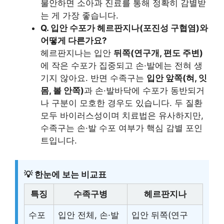
불안하면 소아과 진료를 통해 정확히 감별받
는 게 가장 좋습니다.
Q. 입안 수포가 헤르판지나(포진성 구협염)와
어떻게 다른가요?
헤르판지나는 입안
뒤쪽(연구개, 편도 주변)
에 작은 수포가 집중되고 손·발에는 전혀 생
기지 않아요. 반면 수족구는
입안 앞쪽(혀, 잇
몸, 볼 안쪽)
과 손·발바닥에 수포가 동반되거
나 구분이 모호한 경우도 있습니다. 두 질환
모두 바이러스성이며 치료법은 유사하지만,
수족구는 손·발 수포 여부가 핵심 감별 포인
트입니다.
💡 한눈에 보는 비교표
특징
수족구병
헤르판지나
수포
입안 전체, 손·발
입안 뒤쪽(연구