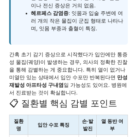
이나 전신 증상은 거의 없음.
헤르페스 감염증
: 잇몸과 입술 주변에 여
러 개의 작은 물집이 군집 형태로 나타나
며, 잇몸 부종과 출혈이 특징.
간혹 초기 감기 증상으로 시작했다가 입안에만 통증
성 물집(궤양)이 발생하는 경우, 의사의 정확한 진찰
을 통해 감별하는 게 중요합니다. 특히 열이 없거나
미열만 있는 상태에서 입안 수포만 반복된다면
만성
재발성 아프타성 구내염
일 가능성도 있어요. 병원에
서 진료받는 것이 확실합니다.
📋 질환별 핵심 감별 포인트
질환
손·발
열 동반 여
입안 수포 특징
명
발진
부