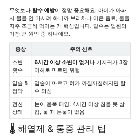
무엇보다
탈수 예방
이 정말 중요해요. 아이가 아파
서 물을 안 마시려 하니까 보리차나 이온 음료, 물을
자주 조금씩 먹이는 게 핵심입니다. 탈수는 입원의
가장 큰 원인 중 하나예요.
증상
주의 신호
소변
6시간 이상 소변이 없거나
기저귀가 3장
횟수
이하로 마르면 위험
입술 &
입술이 마르고 혀가 까칠까칠해지면 탈
점막
수 의심
전신
눈이 움푹 패임, 4시간 이상 침을 못 삼
상태
킴, 울 때 눈물이 없음
🌡️ 해열제 & 통증 관리 팁