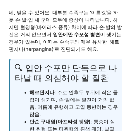
네, 맞을 수 있어요. 대부분 수족구는 ‘이름값’을 하
듯 손·발·입 세 군데 모두에 증상이 나타납니다. 하
지만 혈청형(바이러스 종류) 차이에 따라 손·발의 발
진은 거의 없으면서
입안에만 수포성 병변
이 생기는
경우가 있는데, 이때는 수족구와 매우 유사한 ‘헤르
판지나(herpangina)’로 진단되기도 해요.
🔍 입안 수포만 단독으로 나
타날 때 의심해야 할 질환
헤르판지나
: 주로 인후두 부위에 작은 물
집이 생기며, 손·발에는 발진이 거의 없
음. 여름에 유행하고 고열 동반하는 경우
많음.
단순 구내염(아프타성 궤양)
: 통증이 심
한 원형 또는 타원형의 흰색 궤양. 발열