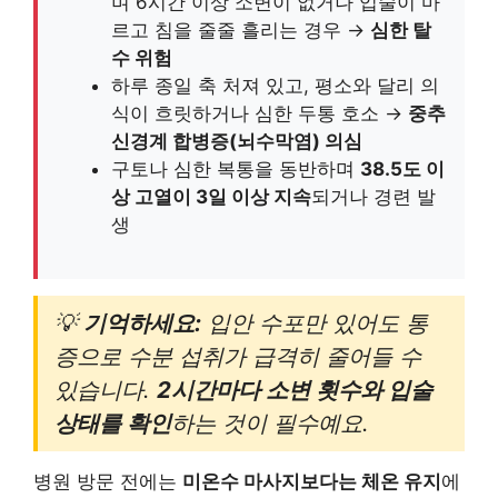
며 6시간 이상 소변이 없거나 입술이 마
르고 침을 줄줄 흘리는 경우 →
심한 탈
수 위험
하루 종일 축 처져 있고, 평소와 달리 의
식이 흐릿하거나 심한 두통 호소 →
중추
신경계 합병증(뇌수막염) 의심
구토나 심한 복통을 동반하며
38.5도 이
상 고열이 3일 이상 지속
되거나 경련 발
생
💡
기억하세요:
입안 수포만 있어도 통
증으로 수분 섭취가 급격히 줄어들 수
있습니다.
2시간마다 소변 횟수와 입술
상태를 확인
하는 것이 필수예요.
병원 방문 전에는
미온수 마사지보다는 체온 유지
에