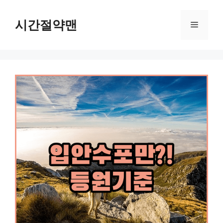
컨
텐
시간절약맨
메
츠
로
뉴
건
너
뛰
기