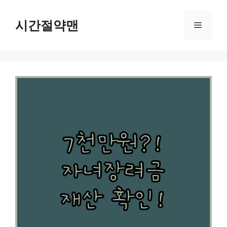
컨
텐
시간절약맨
메
츠
로
뉴
건
너
뛰
기