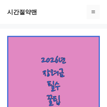
컨
텐
시간절약맨
메
츠
로
뉴
건
너
뛰
기