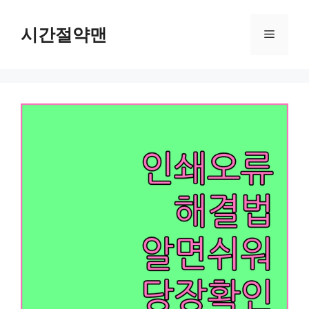
컨
텐
시간절약맨
메
츠
로
뉴
건
너
뛰
기