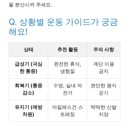
을 분산시켜 주세요.
Q. 상황별 운동 가이드가 궁금
해요!
상태
추천 활동
주의 사항
급성기 (극심
완전한 휴식,
계단 이용
한 통증)
냉찜질
금지
회복기 (통증
수영, 실내 자
완만한 평지
감소)
전거
걷기
유지기 (예방
아킬레스건 스
딱딱한 신발
차원)
트레칭
지양