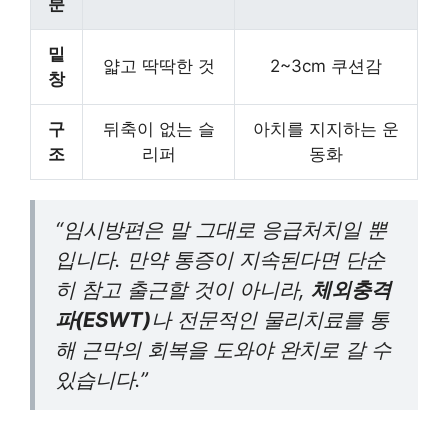
분
밑
얇고 딱딱한 것
2~3cm 쿠션감
창
구
뒤축이 없는 슬
아치를 지지하는 운
조
리퍼
동화
“임시방편은 말 그대로 응급처치일 뿐
입니다. 만약 통증이 지속된다면 단순
히 참고 출근할 것이 아니라,
체외충격
파(ESWT)
나 전문적인 물리치료를 통
해 근막의 회복을 도와야 완치로 갈 수
있습니다.”