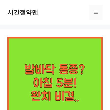
컨
텐
시간절약맨
메
츠
로
뉴
건
너
뛰
기