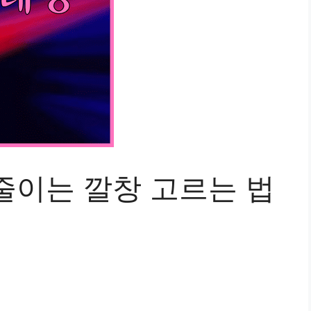
줄이는 깔창 고르는 법