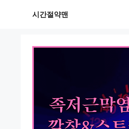
컨
텐
시간절약맨
츠
로
건
너
뛰
기