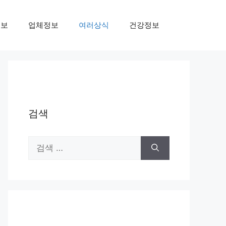
정보
업체정보
여러상식
건강정보
검색
검
색: