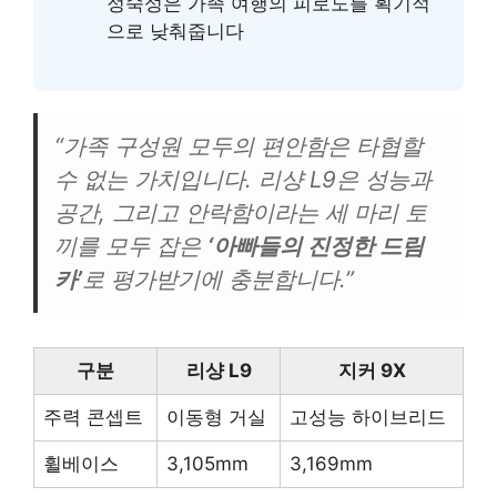
정숙성은 가족 여행의 피로도를 획기적
으로 낮춰줍니다
“가족 구성원 모두의 편안함은 타협할
수 없는 가치입니다. 리샹 L9은 성능과
공간, 그리고 안락함이라는 세 마리 토
끼를 모두 잡은
‘아빠들의 진정한 드림
카’
로 평가받기에 충분합니다.”
구분
리샹 L9
지커 9X
주력 콘셉트
이동형 거실
고성능 하이브리드
휠베이스
3,105mm
3,169mm