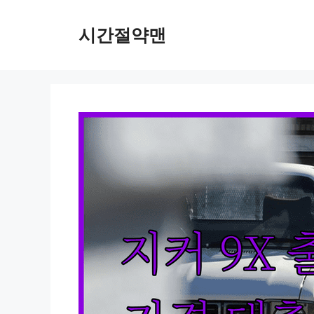
컨
텐
시간절약맨
츠
로
건
너
뛰
기