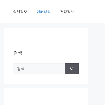
정보
업체정보
여러상식
건강정보
검색
검
색: