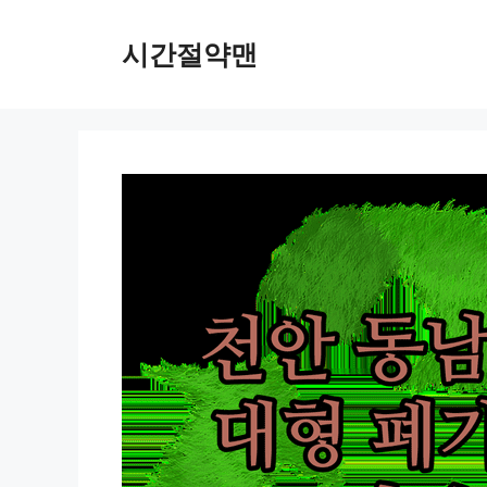
컨
텐
시간절약맨
츠
로
건
너
뛰
기