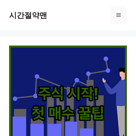
컨
텐
시간절약맨
메
츠
로
뉴
건
너
뛰
기