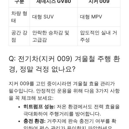
구분
제네시스 GV80
지커 009
차량 형
대형 SUV
대형 MPV
태
공간 강
안락한 승차감 및
압도적인 실내 거
점
고급감
주성
Q: 전기차(지커 009) 겨울철 주행 환
경, 정말 걱정 없나요?
지커 009를 고민 중이시라면 겨울철 효율 관리가
필수입니다. 안정적인 운용을 위해 다음 3가지 사항
을 꼭 체크해 보세요:
히트펌프 성능:
저온 환경에서도 전력 효율을
극대화하여 주행거리를 방어합니다.
충전 환경:
거주지에 완속 충전기 여부를 확
인하여 평소 관리가 용이한지 파악하세요.