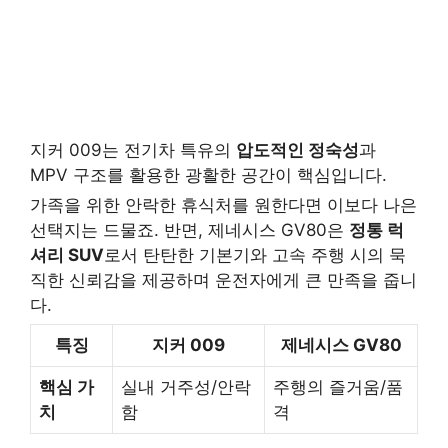
지커 009는 전기차 특유의
압도적인 정숙성
과
MPV 구조를 활용한 광활한 공간이 핵심입니다.
가족을 위한 안락한 휴식처를 원한다면 이보다 나은
선택지는 드물죠. 반면, 제네시스 GV80은
정통 럭
셔리 SUV
로서 탄탄한 기본기와 고속 주행 시의 묵
직한 신뢰감을 제공하며 운전자에게 큰 만족을 줍니
다.
특징
지커 009
제네시스 GV80
핵심 가
실내 거주성/안락
주행의 즐거움/품
치
함
격