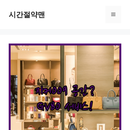
컨
텐
시간절약맨
메
츠
로
뉴
건
너
뛰
기