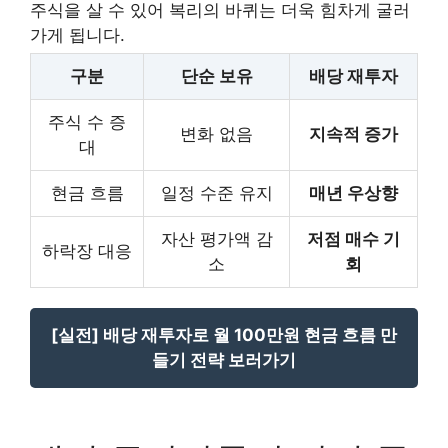
주식을 살 수 있어 복리의 바퀴는 더욱 힘차게 굴러
가게 됩니다.
구분
단순 보유
배당 재투자
주식 수 증
변화 없음
지속적 증가
대
현금 흐름
일정 수준 유지
매년 우상향
자산 평가액 감
저점 매수 기
하락장 대응
소
회
[실전] 배당 재투자로 월 100만원 현금 흐름 만
들기 전략 보러가기