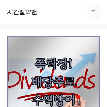
컨
텐
시간절약맨
메
츠
로
뉴
건
너
뛰
기