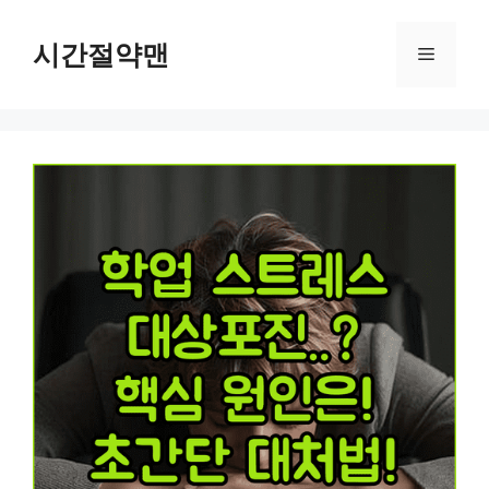
컨
텐
시간절약맨
메
츠
로
뉴
건
너
뛰
기