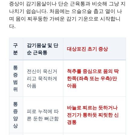
증상이 감기몸살이나 단순 근육통과 비슷해 그냥 지
나치기 쉽습니다. 처음에는 으슬으슬 춥고 열이 나
며 몸이 찌푸둥한 가벼운 감기 기운으로 시작합니
다.
구
감기몸살 및 단
대상포진 초기 증상
분
순 근육통
통
전신이 욱신거
척추를 중심으로 몸의 딱
증
리고 묵직하게
한쪽(좌측 또는 우측)만
범
아픔
아픔
위
통
바늘로 찌르는 듯하거나
증
피로 누적에 따
전기가 통하듯 찌릿한 신
양
른 둔한 뻐근함
경통
상