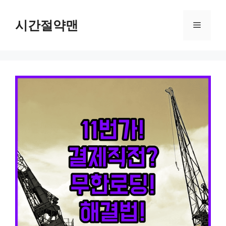
컨
텐
시간절약맨
메
츠
로
뉴
건
너
뛰
기