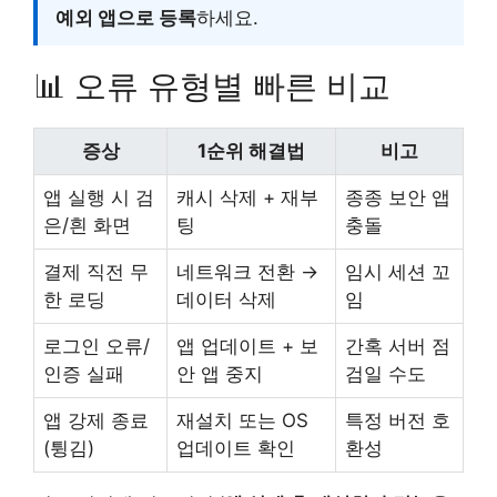
예외 앱으로 등록
하세요.
📊 오류 유형별 빠른 비교
증상
1순위 해결법
비고
앱 실행 시 검
캐시 삭제 + 재부
종종 보안 앱
은/흰 화면
팅
충돌
결제 직전 무
네트워크 전환 →
임시 세션 꼬
한 로딩
데이터 삭제
임
로그인 오류/
앱 업데이트 + 보
간혹 서버 점
인증 실패
안 앱 중지
검일 수도
앱 강제 종료
재설치 또는 OS
특정 버전 호
(튕김)
업데이트 확인
환성