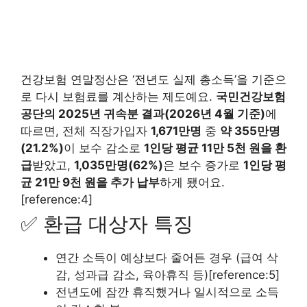
건강보험 연말정산은 ‘전년도 실제 총소득’을 기준으
로 다시 보험료를 계산하는 제도예요.
국민건강보험
공단의 2025년 귀속분 결과(2026년 4월 기준)
에
따르면, 전체 직장가입자
1,671만명
중
약 355만명
(21.2%)
이 보수 감소로
1인당 평균 11만 5천 원을 환
급
받았고,
1,035만명(62%)
은 보수 증가로
1인당 평
균 21만 9천 원을 추가 납부
하게 됐어요.
[reference:4]
✅ 환급 대상자 특징
연간 소득이 예상보다 줄어든 경우 (급여 삭
감, 성과급 감소, 육아휴직 등)[reference:5]
전년도에 잠깐 휴직했거나 일시적으로 소득