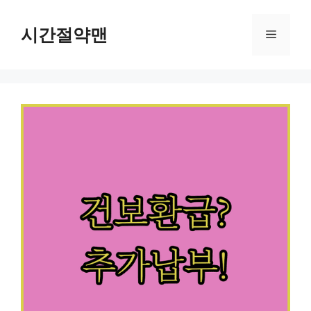
컨
텐
시간절약맨
메
츠
로
뉴
건
너
뛰
기