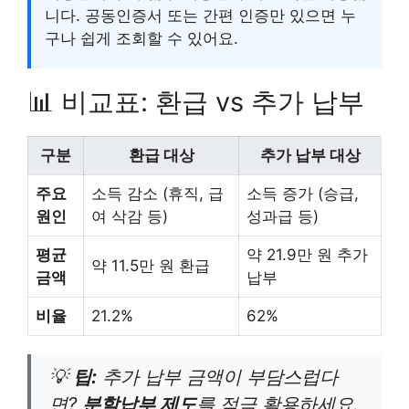
니다. 공동인증서 또는 간편 인증만 있으면 누
구나 쉽게 조회할 수 있어요.
📊 비교표: 환급 vs 추가 납부
구분
환급 대상
추가 납부 대상
주요
소득 감소 (휴직, 급
소득 증가 (승급,
원인
여 삭감 등)
성과급 등)
평균
약 21.9만 원 추가
약 11.5만 원 환급
금액
납부
비율
21.2%
62%
💡
팁:
추가 납부 금액이 부담스럽다
면?
분할납부 제도
를 적극 활용하세요.