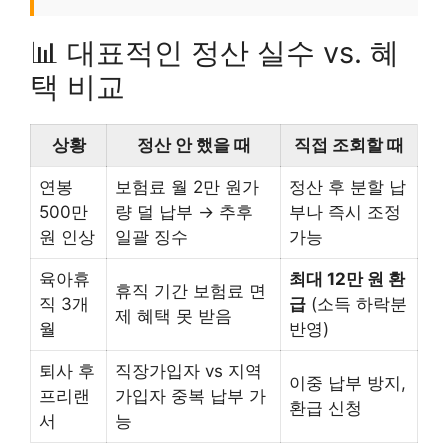
📊 대표적인 정산 실수 vs. 혜
택 비교
상황
정산 안 했을 때
직접 조회할 때
연봉
보험료 월 2만 원가
정산 후 분할 납
500만
량 덜 납부 → 추후
부나 즉시 조정
원 인상
일괄 징수
가능
육아휴
최대 12만 원 환
휴직 기간 보험료 면
직 3개
급
(소득 하락분
제 혜택 못 받음
월
반영)
퇴사 후
직장가입자 vs 지역
이중 납부 방지,
프리랜
가입자 중복 납부 가
환급 신청
서
능