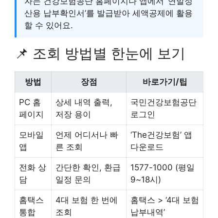
자는 건강보험공단 홈페이지나 앱에서 ‘연말정
산용 납부확인서’를 발급받아 세액공제에 활용
할 수 있어요.
📌 조회 방법별 한눈에 보기
방법
장점
바로가기/팁
PC 홈
상세 내역 출력,
국민건강보험공단
페이지
저장 용이
로그인
모바일
언제 어디서나 빠
‘The건강보험’ 앱
앱
른 조회
다운로드
전화 상
간단한 확인, 환급
1577-1000 (평일
담
일정 문의
9~18시)
홈택스
4대 보험 한 번에
홈택스 > ‘4대 보험
통합
조회
납부내역’