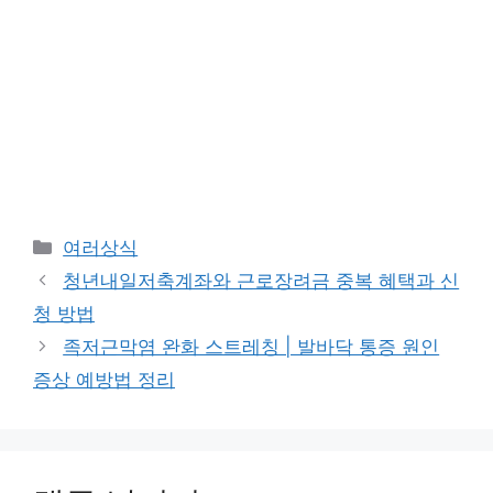
카
여러상식
테
청년내일저축계좌와 근로장려금 중복 혜택과 신
고
청 방법
리
족저근막염 완화 스트레칭 | 발바닥 통증 원인
증상 예방법 정리