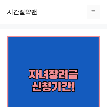
컨
텐
시간절약맨
메
츠
로
뉴
건
너
뛰
기