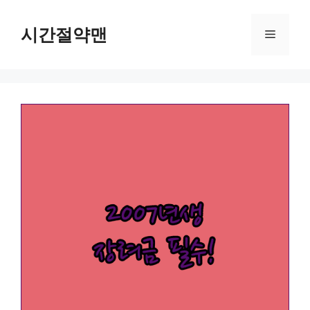
컨
텐
시간절약맨
메
츠
로
뉴
건
너
뛰
기