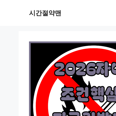
컨
텐
시간절약맨
츠
로
건
너
뛰
기