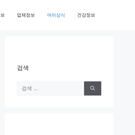
정보
업체정보
여러상식
건강정보
검색
검
색: