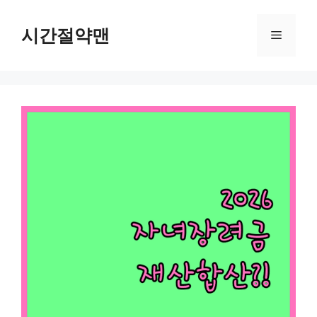
컨
텐
시간절약맨
메
츠
로
뉴
건
너
뛰
기