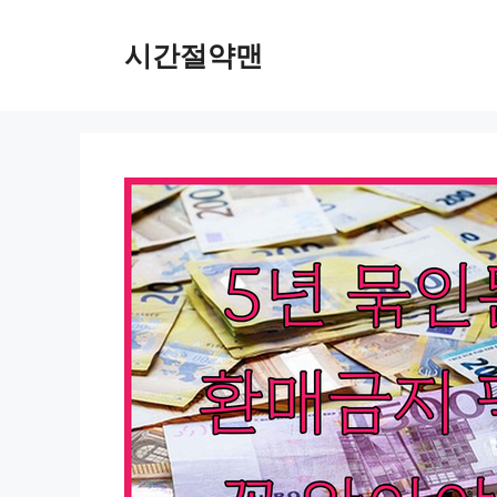
컨
텐
시간절약맨
츠
로
건
너
뛰
기