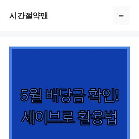
컨
텐
시간절약맨
메
츠
로
뉴
건
너
뛰
기