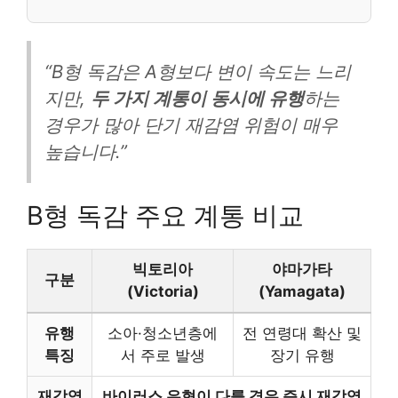
“B형 독감은 A형보다 변이 속도는 느리
지만,
두 가지 계통이 동시에 유행
하는
경우가 많아 단기 재감염 위험이 매우
높습니다.”
B형 독감 주요 계통 비교
빅토리아
야마가타
구분
(Victoria)
(Yamagata)
유행
소아·청소년층에
전 연령대 확산 및
특징
서 주로 발생
장기 유행
재감염
바이러스 유형이 다를 경우 즉시 재감염