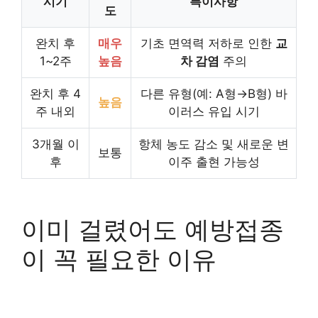
시기
특이사항
도
완치 후
매우
기초 면역력 저하로 인한
교
1~2주
높음
차 감염
주의
완치 후 4
다른 유형(예: A형→B형) 바
높음
주 내외
이러스 유입 시기
3개월 이
항체 농도 감소 및 새로운 변
보통
후
이주 출현 가능성
이미 걸렸어도 예방접종
이 꼭 필요한 이유