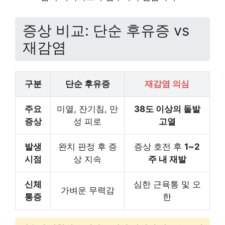
증상 비교: 단순 후유증 vs
재감염
구분
단순 후유증
재감염 의심
주요
미열, 잔기침, 만
38도 이상의 돌발
증상
성 피로
고열
발생
완치 판정 후 증
증상 호전 후
1~2
시점
상 지속
주 내 재발
신체
심한 근육통 및 오
가벼운 무력감
통증
한