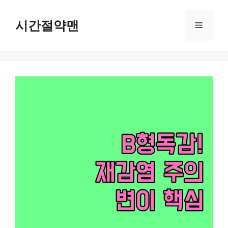
컨
텐
시간절약맨
메
츠
로
뉴
건
너
뛰
기